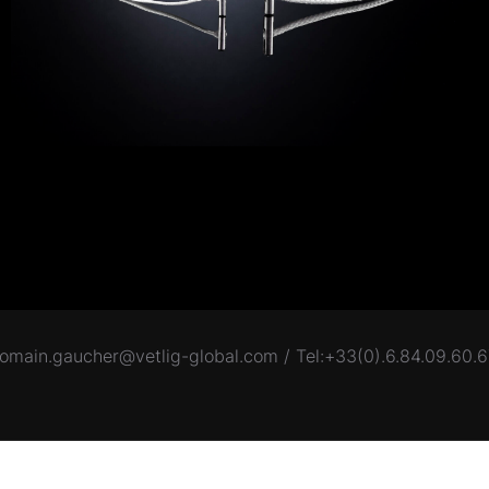
romain.gaucher@vetlig-global.com / Tel:+33(0).6.84.09.60.6